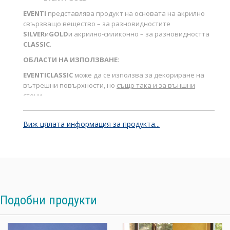
EVENTI
представлява продукт на основата на акрилно
свързващо вещество – за разновидностите
SILVER
и
GOLD
и акрилно-силиконно – за разновидността
CLASSIC
.
ОБЛАСТИ НА ИЗПОЛЗВАНЕ:
EVENTI
CLASSIC
може да се използва за декориране на
вътрешни повърхности, но
също така и за външни
стени.
EVENTI
SILVER
и
EVENTI
GOLD
се използват само за
вътрешно приложение.
Виж цялата информация за продукта...
EVENTI
може да се използва в качеството си на
декоративно финално покритие върху стени и тавани,
имащи повърхности от зидария, строителна мазилка,
бетон, цимент, гипс и производните му, гипсокартон,
стари бои, дърво, мазонит (вид шперплат), фаезит
(звукоизолационен дървесно-влакнест материал),
Подобни продукти
изпечени и двойноизпечени керамични покрития,
хартия, картон, метални покрития, сплави, пластмасови
материали, стига да са съответно подготвени с
подходящите праймери.
EVENTI
е специално