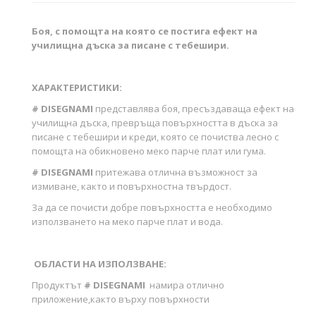
Боя, с помощта на която се постига ефект на
училищна дъска за писане с тебешири.
ХАРАКТЕРИСТИКИ:
#
DISEGNAMI
представлява боя, пресъздаваща ефект на
училищна дъска, превръща повърхността в дъска за
писане с тебешири и креди, която се почиства лесно с
помощта на обикновено меко парче плат или гума.
#
DISEGNAMI
притежава отлична възможност за
измиване, както и повърхностна твърдост.
За да се почисти добре повърхността е необходимо
използването на меко парче плат и вода.
ОБЛАСТИ НА ИЗПОЛЗВАНЕ:
Продуктът
#
DISEGNAMI
намира отлично
приложение,както върху повърхности