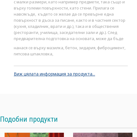
с малки размери, като например предмети, така също и
върху големи повърхности, като стени. Прилага се
навсякъде, където се желае да се превърне една
повърхност в дъска за писане, както и в частния сектор
(кухня, хладилник, врати и др.), така и в обществения
(ресторанти, училища, заседателни зали и др.). След
предварителна подготовка на основата, може да бъде
нанася се върху мазилка, бетон, зидария, фиброцимент,
гипсова шпакловка,
MDF, дърво, метал, поцинкован метал, леки сплави, PVC.
Виж цялата информация за продукта...
НАЧИН НА ПРИЛАГАНЕ:
Да се нанася върху чиста и суха основа, без влага, масла,
греси, силикони и всичко друго, което би могло да
компрометира сцеплението или успешната работа.
Подобни продукти
ВЪРХУ СТЕННИ ОСНОВИ
: Да се изчетка внимателно
повърхността,
където е необходимо да се запълни и подравни с