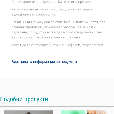
боядисване или покриване. Като се има предвид
наличието на акрилни микро емулсии и високата
адхезионна способност на
SMARTCOAT
върху компактни носещи повърхности, без
особени проблеми, свързани с разпрашване и/или
отделяне, продуктът може да се прилага директно, без
необходимостта от нанасяне на праймер.
Могат да се постигнат рустикални ефекти, посредством
стандартно нанасяне с валяк или четка, или с по-
компактен зърнест дизайн, завършвайки нанасянето с
валяк и заглаждайки още мократа повърхност чрез
Виж цялата информация за продукта...
пластмасова шпакла.
Продуктът
SMARTCOAT
способства за получаване на
кредити в съответствие със сертификационните
протоколите GBC и LEED.
Продуктът
SMARTCOAT
е наличен във вариантите
GRANA
EXTRAFINE
Подобни продукти
(размер на частиците максимум 0,1 мм),
GRANA
MEDIA
(размер на частиците максимум 0,4 мм) и
GRANA
GROSSA
(с размер на частиците максимум 0.7 mm). За да се