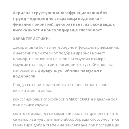
Акрилна структурно многофункционална боя
(грунд – еднородно свързваща подложка –
финално покритие), декоративна, изглаждаща, с
висока якост и консолидираща способност.
ХАРАКТЕРИСТИКИ:
Декоративна боя за интериорно и фасадно приложение,
с инертни пълнители от подбран дребнозърнест
мрамор, на основата на акрилни емулсии и микро
емулсии във водна дисперсия, висока устойчивост на
износване,
с формула, устойчива на мухъл и
водорасли.
Продуктът притежава висока степен на запълване,
висока якост и добра
консолидираща способност,
SMARTCOAT
е идеална боя
във всички случаи,
когато се желае да се хомогенизира повърхността, като
се намалява чувствително абсорбираща способност и се
гарантира добра степен на закрепване при последващо