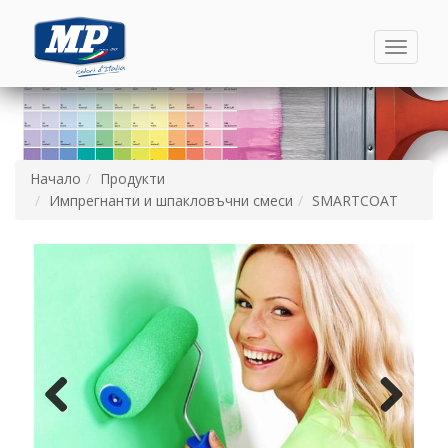
Toggle
navigati
Начало
Продукти
Импрегнанти и шпакловъчни смеси
SMARTCOAT
Назад
Напред